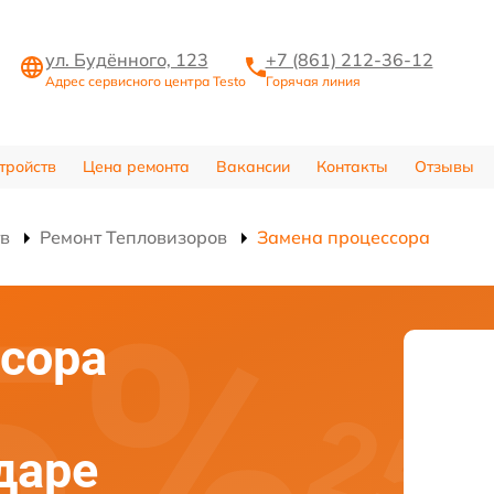
ул. Будённого, 123
+7 (861) 212-36-12
Адрес сервисного центра Testo
Горячая линия
тройств
Цена ремонта
Вакансии
Контакты
Отзывы
тв
Ремонт Тепловизоров
Замена процессора
сора
даре