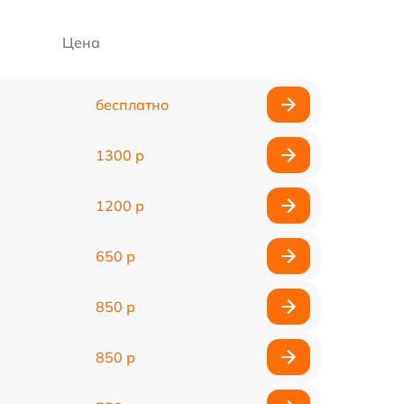
Цена
бесплатно
1300 р
1200 р
650 р
850 р
850 р