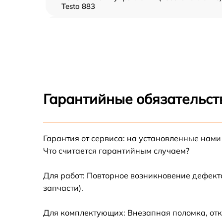
Testo 883
Прошивка (Обновление ПО) Testo 883
Замена дисплея (экрана) Testo 883
Замена корпуса Testo 883
Гарантийные обязательст
Замена аккумулятора Testo 883
Гарантия от сервиса: на установленные нами
Замена процессора Testo 883
Что считается гарантийным случаем?
Замена USB порта Testo 883
Для работ: Повторное возникновение дефект
запчасти).
Замена ключей управления Testo 883
Для комплектующих: Внезапная поломка, отк