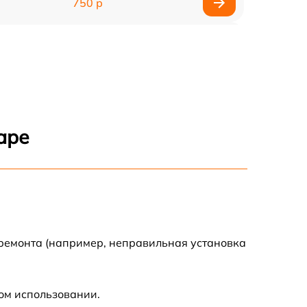
750 р
450 р
750 р
1500 р
аре
700 р
850 р
650 р
 ремонта (например, неправильная установка
590 р
ом использовании.