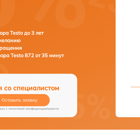
ора Testo до 3 лет
 желанию
бращения
зора
Testo 872 от 35 минут
я со специалистом
Оставить заявку
есь c
политикой конфиденциальности