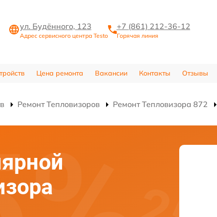
ул. Будённого, 123
+7 (861) 212-36-12
Адрес сервисного центра Testo
Горячая линия
тройств
Цена ремонта
Вакансии
Контакты
Отзывы
тв
Ремонт Тепловизоров
Ремонт Тепловизора 872
лярной
изора