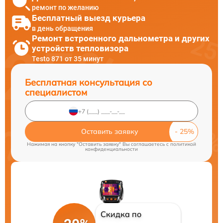
ремонт по желанию
Бесплатный выезд курьера
в день обращения
Ремонт встроенного дальнометра и других
устройств тепловизора
Testo 871 от 35 минут
Бесплатная консультация со
специалистом
Оставить заявку
Нажимая на кнопку "Оставить заявку" Вы соглашаетесь c
политикой
конфиденциальности
Скидка по