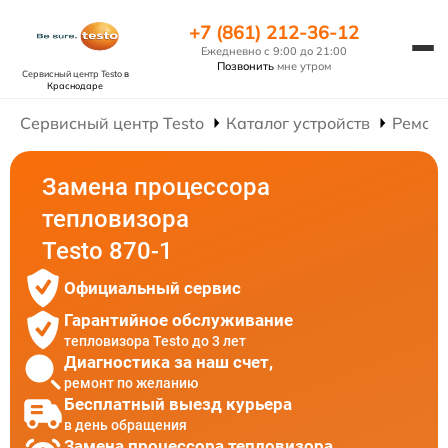
+7 (861) 212-36-12
Ежедневно с 9:00 до 21:00
Позвонить
мне утром
Сервисный центр Testo
в
Краснодаре
Сервисный центр Testo
Каталог устройств
Ремонт
Замена процессора
тепловизора
Testo 870-1
Официальный сервис
Гарантийное обслуживание
тепловизора Testo до 3 лет
Диагностика за наш счет,
ремонт по желанию
Бесплатный выезд курьера
в день обращения
Замена процессора тепловизора