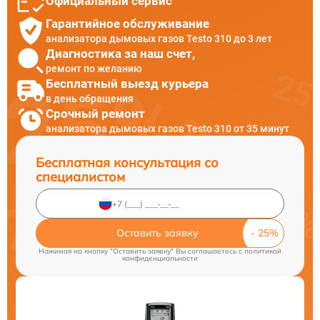
Официальный сервис
Гарантийное обслуживание
анализатора дымовых газов Testo 310 до 3 лет
Диагностика за наш счет,
ремонт по желанию
Бесплатный выезд курьера
в день обращения
Срочный ремонт
анализатора дымовых газов Testo 310 от 35 минут
Бесплатная консультация со
специалистом
Оставить заявку
Нажимая на кнопку "Оставить заявку" Вы соглашаетесь c
политикой
конфиденциальности